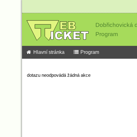
Dobřichovická d
Program
Hlavní stránka
Program
dotazu neodpovádá žádná akce