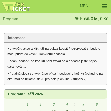
MENU
Košík
0 ks, 0 Kč
Program
Informace
Po výběru akce a kliknutí na odkaz koupit / rezervovat si budete
moci přidat do košíku konkrétní sedadla.
Přidání sedadel do košíku není závazné a sedadla ještě nejsou
garantována.
Případná sleva se vybírá po přidání sedadel v košíku (pokud je na
akci možné uplatnit slevu pro nákup on-line vstupenek).
Program :: září 2026
1
2
3
4
¦
5
6