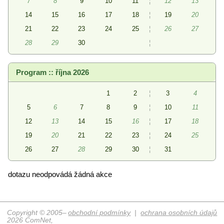
7
8
9
10
11
¦
12
13
14
15
16
17
18
¦
19
20
21
22
23
24
25
¦
26
27
28
29
30
¦
Program :: října 2026
1
2
¦
3
4
5
6
7
8
9
¦
10
11
12
13
14
15
16
¦
17
18
19
20
21
22
23
¦
24
25
26
27
28
29
30
¦
31
dotazu neodpovádá žádná akce
Copyright © 2005–
obchodní podmínky
|
ochrana osobních údajů
2026 ComNet,