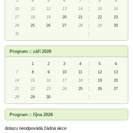
3
4
5
6
7
¦
8
9
10
11
12
13
14
¦
15
16
17
18
19
20
21
¦
22
23
24
25
26
27
28
¦
29
30
31
¦
Program :: září 2026
1
2
3
4
¦
5
6
7
8
9
10
11
¦
12
13
14
15
16
17
18
¦
19
20
21
22
23
24
25
¦
26
27
28
29
30
¦
Program :: října 2026
dotazu neodpovádá žádná akce