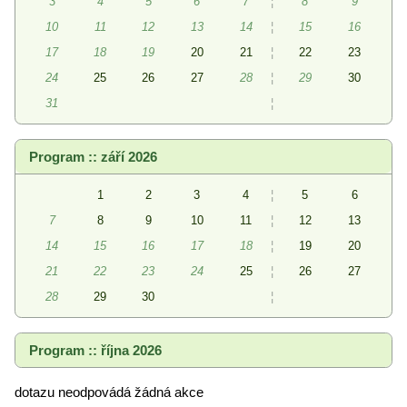
3
4
5
6
7
¦
8
9
10
11
12
13
14
¦
15
16
17
18
19
20
21
¦
22
23
24
25
26
27
28
¦
29
30
31
¦
Program :: září 2026
1
2
3
4
¦
5
6
7
8
9
10
11
¦
12
13
14
15
16
17
18
¦
19
20
21
22
23
24
25
¦
26
27
28
29
30
¦
Program :: října 2026
dotazu neodpovádá žádná akce