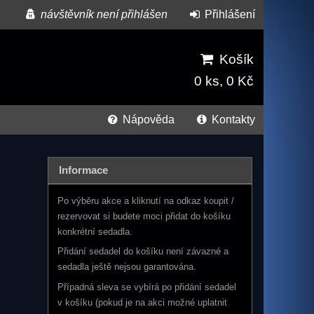
návštěvník není přihlášen
Přihlášení
Košík
0 ks, 0 Kč
Nápověda
Kontakty
Informace
Po výběru akce a kliknutí na odkaz koupit /
rezervovat si budete moci přidat do košíku
konkrétní sedadla.
Přidání sedadel do košíku není závazné a
sedadla ještě nejsou garantována.
Případná sleva se vybírá po přidání sedadel
v košíku (pokud je na akci možné uplatnit