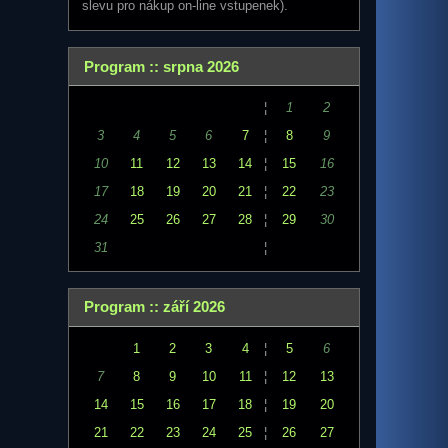
slevu pro nákup on-line vstupenek).
Program :: srpna 2026
¦
1
2
3
4
5
6
7
¦
8
9
10
11
12
13
14
¦
15
16
17
18
19
20
21
¦
22
23
24
25
26
27
28
¦
29
30
31
¦
Program :: září 2026
1
2
3
4
¦
5
6
7
8
9
10
11
¦
12
13
14
15
16
17
18
¦
19
20
21
22
23
24
25
¦
26
27