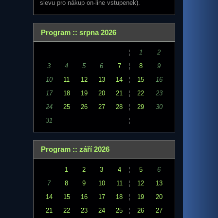
slevu pro nákup on-line vstupenek).
Program :: srpna 2026
¦
1
2
3
4
5
6
7
¦
8
9
10
11
12
13
14
¦
15
16
17
18
19
20
21
¦
22
23
24
25
26
27
28
¦
29
30
31
¦
Program :: září 2026
1
2
3
4
¦
5
6
7
8
9
10
11
¦
12
13
14
15
16
17
18
¦
19
20
21
22
23
24
25
¦
26
27