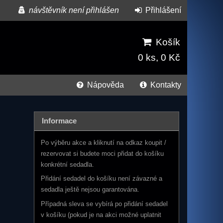
návštěvník není přihlášen
Přihlášení
Košík
0 ks, 0 Kč
Nápověda
Kontakty
Informace
Po výběru akce a kliknutí na odkaz koupit /
rezervovat si budete moci přidat do košíku
konkrétní sedadla.
Přidání sedadel do košíku není závazné a
sedadla ještě nejsou garantována.
Případná sleva se vybírá po přidání sedadel
v košíku (pokud je na akci možné uplatnit