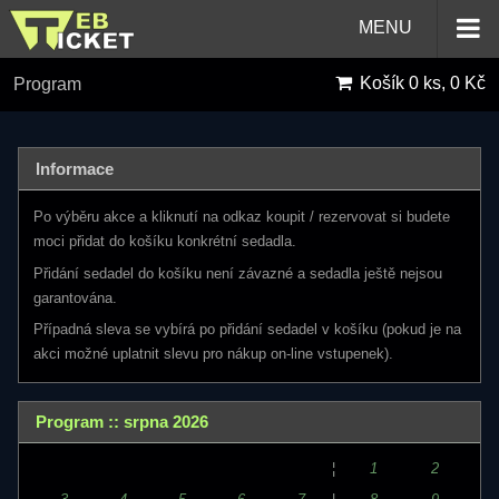
MENU
Košík
0 ks, 0 Kč
Program
Informace
Po výběru akce a kliknutí na odkaz koupit / rezervovat si budete
moci přidat do košíku konkrétní sedadla.
Přidání sedadel do košíku není závazné a sedadla ještě nejsou
garantována.
Případná sleva se vybírá po přidání sedadel v košíku (pokud je na
akci možné uplatnit slevu pro nákup on-line vstupenek).
Program :: srpna 2026
¦
1
2