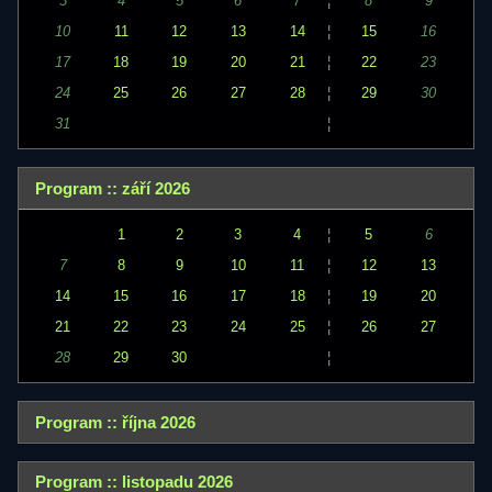
3
4
5
6
7
¦
8
9
10
11
12
13
14
¦
15
16
17
18
19
20
21
¦
22
23
24
25
26
27
28
¦
29
30
31
¦
Program :: září 2026
1
2
3
4
¦
5
6
7
8
9
10
11
¦
12
13
14
15
16
17
18
¦
19
20
21
22
23
24
25
¦
26
27
28
29
30
¦
Program :: října 2026
Program :: listopadu 2026