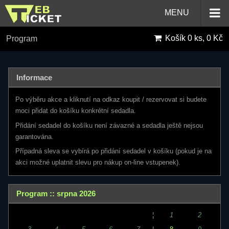
MENU
Košík
0 ks, 0 Kč
Program
Informace
Po výběru akce a kliknutí na odkaz koupit / rezervovat si budete
moci přidat do košíku konkrétní sedadla.
Přidání sedadel do košíku není závazné a sedadla ještě nejsou
garantována.
Případná sleva se vybírá po přidání sedadel v košíku (pokud je na
akci možné uplatnit slevu pro nákup on-line vstupenek).
Program :: srpna 2026
¦
1
2