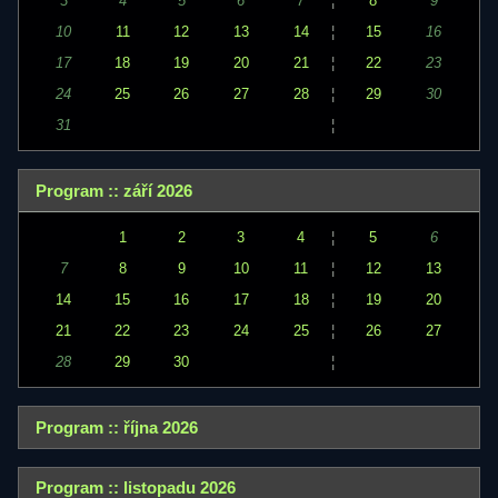
3
4
5
6
7
¦
8
9
10
11
12
13
14
¦
15
16
17
18
19
20
21
¦
22
23
24
25
26
27
28
¦
29
30
31
¦
Program :: září 2026
1
2
3
4
¦
5
6
7
8
9
10
11
¦
12
13
14
15
16
17
18
¦
19
20
21
22
23
24
25
¦
26
27
28
29
30
¦
Program :: října 2026
Program :: listopadu 2026