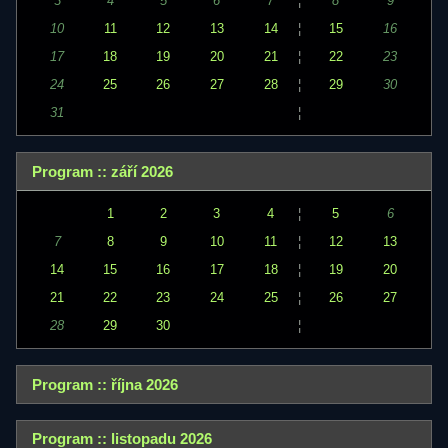
3
4
5
6
7
¦
8
9
10
11
12
13
14
¦
15
16
17
18
19
20
21
¦
22
23
24
25
26
27
28
¦
29
30
31
¦
Program :: září 2026
1
2
3
4
¦
5
6
7
8
9
10
11
¦
12
13
14
15
16
17
18
¦
19
20
21
22
23
24
25
¦
26
27
28
29
30
¦
Program :: října 2026
Program :: listopadu 2026