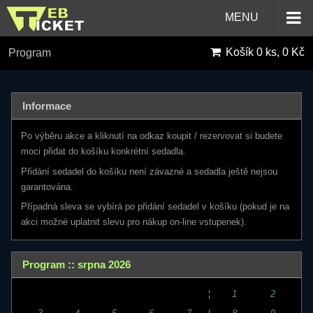
MENU
Košík
0 ks, 0 Kč
Program
Informace
Po výběru akce a kliknutí na odkaz koupit / rezervovat si budete
moci přidat do košíku konkrétní sedadla.
Přidání sedadel do košíku není závazné a sedadla ještě nejsou
garantována.
Případná sleva se vybírá po přidání sedadel v košíku (pokud je na
akci možné uplatnit slevu pro nákup on-line vstupenek).
Program :: srpna 2026
¦
1
2