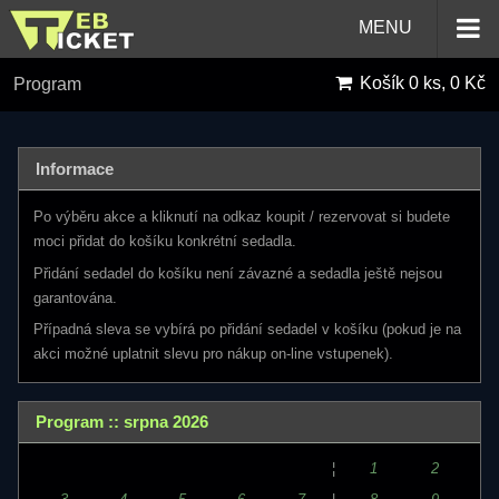
MENU
Košík
0 ks, 0 Kč
Program
Informace
Po výběru akce a kliknutí na odkaz koupit / rezervovat si budete
moci přidat do košíku konkrétní sedadla.
Přidání sedadel do košíku není závazné a sedadla ještě nejsou
garantována.
Případná sleva se vybírá po přidání sedadel v košíku (pokud je na
akci možné uplatnit slevu pro nákup on-line vstupenek).
Program :: srpna 2026
¦
1
2