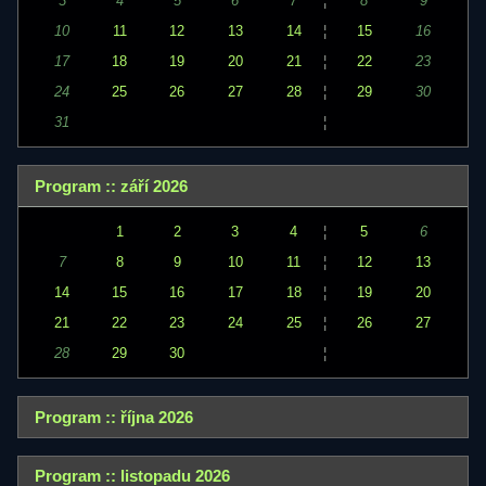
3
4
5
6
7
¦
8
9
10
11
12
13
14
¦
15
16
17
18
19
20
21
¦
22
23
24
25
26
27
28
¦
29
30
31
¦
Program :: září 2026
1
2
3
4
¦
5
6
7
8
9
10
11
¦
12
13
14
15
16
17
18
¦
19
20
21
22
23
24
25
¦
26
27
28
29
30
¦
Program :: října 2026
Program :: listopadu 2026