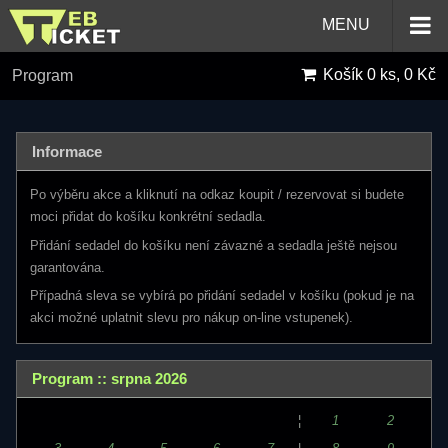
MENU
Košík
0 ks, 0 Kč
Program
Informace
Po výběru akce a kliknutí na odkaz koupit / rezervovat si budete
moci přidat do košíku konkrétní sedadla.
Přidání sedadel do košíku není závazné a sedadla ještě nejsou
garantována.
Případná sleva se vybírá po přidání sedadel v košíku (pokud je na
akci možné uplatnit slevu pro nákup on-line vstupenek).
Program :: srpna 2026
¦
1
2