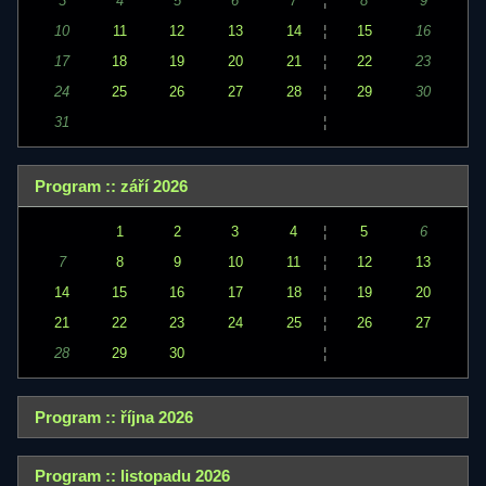
3
4
5
6
7
¦
8
9
10
11
12
13
14
¦
15
16
17
18
19
20
21
¦
22
23
24
25
26
27
28
¦
29
30
31
¦
Program :: září 2026
1
2
3
4
¦
5
6
7
8
9
10
11
¦
12
13
14
15
16
17
18
¦
19
20
21
22
23
24
25
¦
26
27
28
29
30
¦
Program :: října 2026
Program :: listopadu 2026