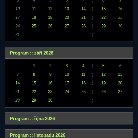
3
4
5
6
7
¦
8
9
10
11
12
13
14
¦
15
16
17
18
19
20
21
¦
22
23
24
25
26
27
28
¦
29
30
31
¦
Program :: září 2026
1
2
3
4
¦
5
6
7
8
9
10
11
¦
12
13
14
15
16
17
18
¦
19
20
21
22
23
24
25
¦
26
27
28
29
30
¦
Program :: října 2026
Program :: listopadu 2026