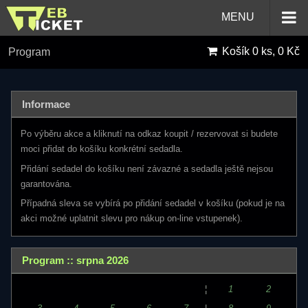
MENU
Košík
0 ks, 0 Kč
Program
Informace
Po výběru akce a kliknutí na odkaz koupit / rezervovat si budete
moci přidat do košíku konkrétní sedadla.
Přidání sedadel do košíku není závazné a sedadla ještě nejsou
garantována.
Případná sleva se vybírá po přidání sedadel v košíku (pokud je na
akci možné uplatnit slevu pro nákup on-line vstupenek).
Program :: srpna 2026
¦
1
2