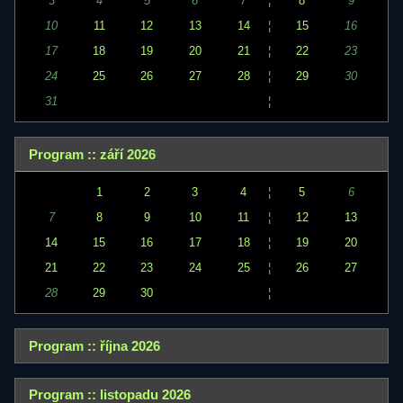
3
4
5
6
7
¦
8
9
10
11
12
13
14
¦
15
16
17
18
19
20
21
¦
22
23
24
25
26
27
28
¦
29
30
31
¦
Program :: září 2026
1
2
3
4
¦
5
6
7
8
9
10
11
¦
12
13
14
15
16
17
18
¦
19
20
21
22
23
24
25
¦
26
27
28
29
30
¦
Program :: října 2026
Program :: listopadu 2026