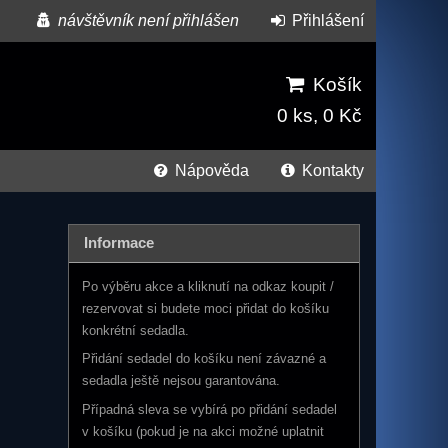
návštěvník není přihlášen
Přihlášení
Košík
0 ks, 0 Kč
Nápověda
Kontakty
Informace
Po výběru akce a kliknutí na odkaz koupit /
rezervovat si budete moci přidat do košíku
konkrétní sedadla.
Přidání sedadel do košíku není závazné a
sedadla ještě nejsou garantována.
Případná sleva se vybírá po přidání sedadel
v košíku (pokud je na akci možné uplatnit