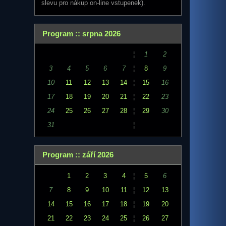
slevu pro nákup on-line vstupenek).
Program :: srpna 2026
¦
1
2
3
4
5
6
7
¦
8
9
10
11
12
13
14
¦
15
16
17
18
19
20
21
¦
22
23
24
25
26
27
28
¦
29
30
31
¦
Program :: září 2026
1
2
3
4
¦
5
6
7
8
9
10
11
¦
12
13
14
15
16
17
18
¦
19
20
21
22
23
24
25
¦
26
27