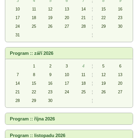
3
4
5
6
7
¦
8
9
10
11
12
13
14
¦
15
16
17
18
19
20
21
¦
22
23
24
25
26
27
28
¦
29
30
31
¦
Program :: září 2026
1
2
3
4
¦
5
6
7
8
9
10
11
¦
12
13
14
15
16
17
18
¦
19
20
21
22
23
24
25
¦
26
27
28
29
30
¦
Program :: října 2026
Program :: listopadu 2026