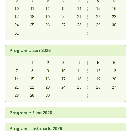
3
4
5
6
7
¦
8
9
10
11
12
13
14
¦
15
16
17
18
19
20
21
¦
22
23
24
25
26
27
28
¦
29
30
31
¦
Program :: září 2026
1
2
3
4
¦
5
6
7
8
9
10
11
¦
12
13
14
15
16
17
18
¦
19
20
21
22
23
24
25
¦
26
27
28
29
30
¦
Program :: října 2026
Program :: listopadu 2026