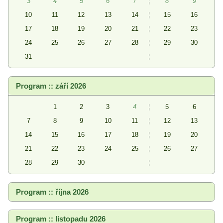
3
4
5
6
7
¦
8
9
10
11
12
13
14
¦
15
16
17
18
19
20
21
¦
22
23
24
25
26
27
28
¦
29
30
31
¦
Program :: září 2026
1
2
3
4
¦
5
6
7
8
9
10
11
¦
12
13
14
15
16
17
18
¦
19
20
21
22
23
24
25
¦
26
27
28
29
30
¦
Program :: října 2026
Program :: listopadu 2026