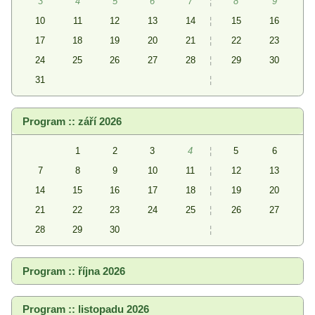
3
4
5
6
7
¦
8
9
10
11
12
13
14
¦
15
16
17
18
19
20
21
¦
22
23
24
25
26
27
28
¦
29
30
31
¦
Program :: září 2026
1
2
3
4
¦
5
6
7
8
9
10
11
¦
12
13
14
15
16
17
18
¦
19
20
21
22
23
24
25
¦
26
27
28
29
30
¦
Program :: října 2026
Program :: listopadu 2026