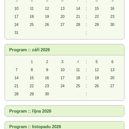
3
4
5
6
7
¦
8
9
10
11
12
13
14
¦
15
16
17
18
19
20
21
¦
22
23
24
25
26
27
28
¦
29
30
31
¦
Program :: září 2026
1
2
3
4
¦
5
6
7
8
9
10
11
¦
12
13
14
15
16
17
18
¦
19
20
21
22
23
24
25
¦
26
27
28
29
30
¦
Program :: října 2026
Program :: listopadu 2026