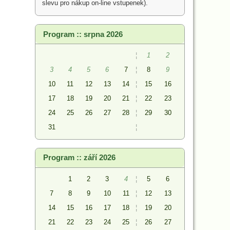
slevu pro nákup on-line vstupenek).
Program :: srpna 2026
¦
1
2
3
4
5
6
7
¦
8
9
10
11
12
13
14
¦
15
16
17
18
19
20
21
¦
22
23
24
25
26
27
28
¦
29
30
31
¦
Program :: září 2026
1
2
3
4
¦
5
6
7
8
9
10
11
¦
12
13
14
15
16
17
18
¦
19
20
21
22
23
24
25
¦
26
27