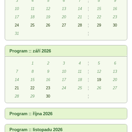
3
4
5
6
7
¦
8
9
10
11
12
13
14
¦
15
16
17
18
19
20
21
¦
22
23
24
25
26
27
28
¦
29
30
31
¦
Program :: září 2026
1
2
3
4
¦
5
6
7
8
9
10
11
¦
12
13
14
15
16
17
18
¦
19
20
21
22
23
24
25
¦
26
27
28
29
30
¦
Program :: října 2026
Program :: listopadu 2026