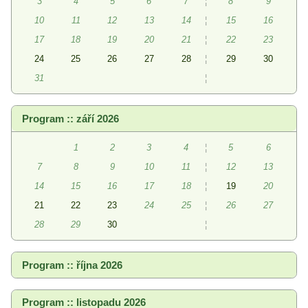
3
4
5
6
7
¦
8
9
10
11
12
13
14
¦
15
16
17
18
19
20
21
¦
22
23
24
25
26
27
28
¦
29
30
31
¦
Program :: září 2026
1
2
3
4
¦
5
6
7
8
9
10
11
¦
12
13
14
15
16
17
18
¦
19
20
21
22
23
24
25
¦
26
27
28
29
30
¦
Program :: října 2026
Program :: listopadu 2026