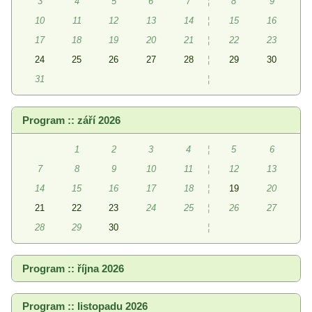
3
4
5
6
7
¦
8
9
10
11
12
13
14
¦
15
16
17
18
19
20
21
¦
22
23
24
25
26
27
28
¦
29
30
31
¦
Program :: září 2026
1
2
3
4
¦
5
6
7
8
9
10
11
¦
12
13
14
15
16
17
18
¦
19
20
21
22
23
24
25
¦
26
27
28
29
30
¦
Program :: října 2026
Program :: listopadu 2026