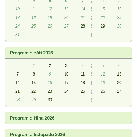
3
4
5
6
7
¦
8
9
10
11
12
13
14
¦
15
16
17
18
19
20
21
¦
22
23
24
25
26
27
28
¦
29
30
31
¦
Program :: září 2026
1
2
3
4
¦
5
6
7
8
9
10
11
¦
12
13
14
15
16
17
18
¦
19
20
21
22
23
24
25
¦
26
27
28
29
30
¦
Program :: října 2026
Program :: listopadu 2026