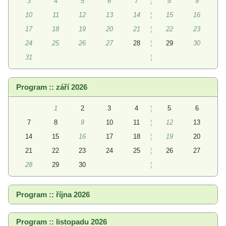
3
4
5
6
7
¦
8
9
10
11
12
13
14
¦
15
16
17
18
19
20
21
¦
22
23
24
25
26
27
28
¦
29
30
31
¦
Program :: září 2026
1
2
3
4
¦
5
6
7
8
9
10
11
¦
12
13
14
15
16
17
18
¦
19
20
21
22
23
24
25
¦
26
27
28
29
30
¦
Program :: října 2026
Program :: listopadu 2026