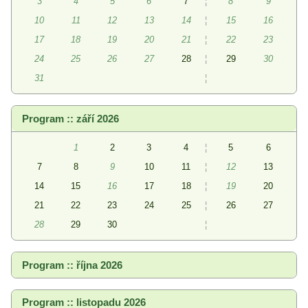
3
4
5
6
7
¦
8
9
10
11
12
13
14
¦
15
16
17
18
19
20
21
¦
22
23
24
25
26
27
28
¦
29
30
31
¦
Program :: září 2026
1
2
3
4
¦
5
6
7
8
9
10
11
¦
12
13
14
15
16
17
18
¦
19
20
21
22
23
24
25
¦
26
27
28
29
30
¦
Program :: října 2026
Program :: listopadu 2026