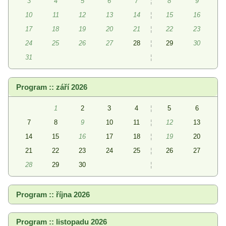
3
4
5
6
7
¦
8
9
10
11
12
13
14
¦
15
16
17
18
19
20
21
¦
22
23
24
25
26
27
28
¦
29
30
31
¦
Program :: září 2026
1
2
3
4
¦
5
6
7
8
9
10
11
¦
12
13
14
15
16
17
18
¦
19
20
21
22
23
24
25
¦
26
27
28
29
30
¦
Program :: října 2026
Program :: listopadu 2026