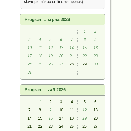
slevu pro nákup on-line vstupenek).
Program :: srpna 2026
¦
1
2
3
4
5
6
7
¦
8
9
10
11
12
13
14
¦
15
16
17
18
19
20
21
¦
22
23
24
25
26
27
28
¦
29
30
31
¦
Program :: září 2026
1
2
3
4
¦
5
6
7
8
9
10
11
¦
12
13
14
15
16
17
18
¦
19
20
21
22
23
24
25
¦
26
27