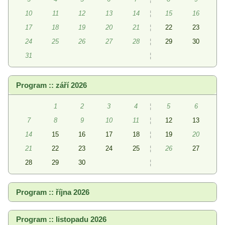
10
11
12
13
14
¦
15
16
17
18
19
20
21
¦
22
23
24
25
26
27
28
¦
29
30
31
¦
Program :: září 2026
1
2
3
4
¦
5
6
7
8
9
10
11
¦
12
13
14
15
16
17
18
¦
19
20
21
22
23
24
25
¦
26
27
28
29
30
¦
Program :: října 2026
Program :: listopadu 2026