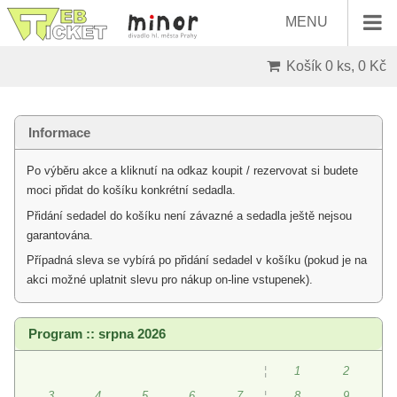
MENU
Košík
0 ks, 0 Kč
Informace
Po výběru akce a kliknutí na odkaz koupit / rezervovat si budete
moci přidat do košíku konkrétní sedadla.
Přidání sedadel do košíku není závazné a sedadla ještě nejsou
garantována.
Případná sleva se vybírá po přidání sedadel v košíku (pokud je na
akci možné uplatnit slevu pro nákup on-line vstupenek).
Program :: srpna 2026
¦
1
2
3
4
5
6
7
¦
8
9