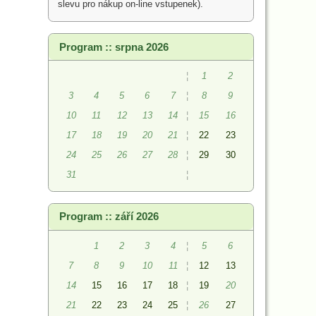
slevu pro nákup on-line vstupenek).
Program :: srpna 2026
¦
1
2
3
4
5
6
7
¦
8
9
10
11
12
13
14
¦
15
16
17
18
19
20
21
¦
22
23
24
25
26
27
28
¦
29
30
31
¦
Program :: září 2026
1
2
3
4
¦
5
6
7
8
9
10
11
¦
12
13
14
15
16
17
18
¦
19
20
21
22
23
24
25
¦
26
27