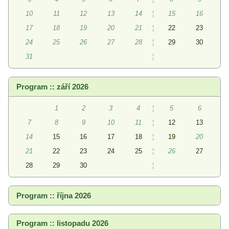
10
11
12
13
14
¦
15
16
17
18
19
20
21
¦
22
23
24
25
26
27
28
¦
29
30
31
¦
Program :: září 2026
1
2
3
4
¦
5
6
7
8
9
10
11
¦
12
13
14
15
16
17
18
¦
19
20
21
22
23
24
25
¦
26
27
28
29
30
¦
Program :: října 2026
Program :: listopadu 2026