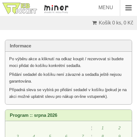
MENU
Košík
0 ks, 0 Kč
Informace
Po výběru akce a kliknutí na odkaz koupit / rezervovat si budete
moci přidat do košíku konkrétní sedadla.
Přidání sedadel do košíku není závazné a sedadla ještě nejsou
garantována.
Případná sleva se vybírá po přidání sedadel v košíku (pokud je na
akci možné uplatnit slevu pro nákup on-line vstupenek).
Program :: srpna 2026
¦
1
2
3
4
5
6
7
¦
8
9