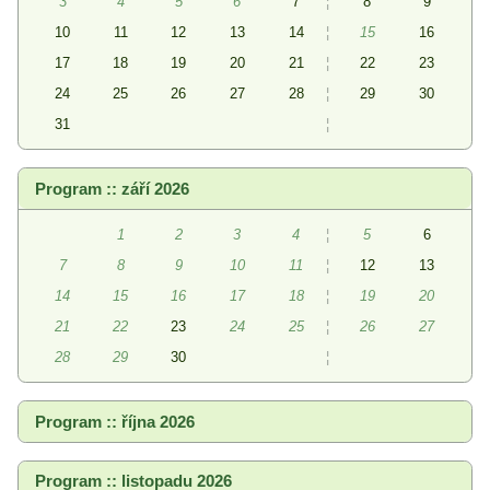
3
4
5
6
7
¦
8
9
10
11
12
13
14
¦
15
16
17
18
19
20
21
¦
22
23
24
25
26
27
28
¦
29
30
31
¦
Program :: září 2026
1
2
3
4
¦
5
6
7
8
9
10
11
¦
12
13
14
15
16
17
18
¦
19
20
21
22
23
24
25
¦
26
27
28
29
30
¦
Program :: října 2026
Program :: listopadu 2026