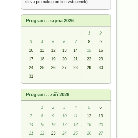
slevu pro nákup on-line vstupenek).
Program :: srpna 2026
¦
1
2
3
4
5
6
7
¦
8
9
10
11
12
13
14
¦
15
16
17
18
19
20
21
¦
22
23
24
25
26
27
28
¦
29
30
31
¦
Program :: září 2026
1
2
3
4
¦
5
6
7
8
9
10
11
¦
12
13
14
15
16
17
18
¦
19
20
21
22
23
24
25
¦
26
27