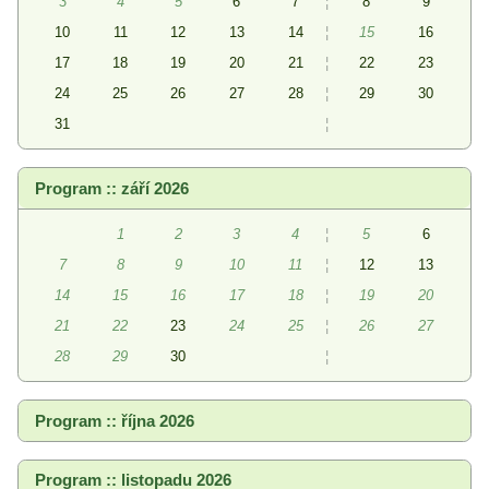
3
4
5
6
7
¦
8
9
10
11
12
13
14
¦
15
16
17
18
19
20
21
¦
22
23
24
25
26
27
28
¦
29
30
31
¦
Program :: září 2026
1
2
3
4
¦
5
6
7
8
9
10
11
¦
12
13
14
15
16
17
18
¦
19
20
21
22
23
24
25
¦
26
27
28
29
30
¦
Program :: října 2026
Program :: listopadu 2026