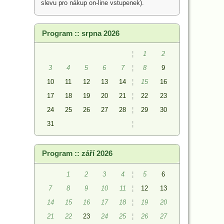
slevu pro nákup on-line vstupenek).
Program :: srpna 2026
¦
1
2
3
4
5
6
7
¦
8
9
10
11
12
13
14
¦
15
16
17
18
19
20
21
¦
22
23
24
25
26
27
28
¦
29
30
31
¦
Program :: září 2026
1
2
3
4
¦
5
6
7
8
9
10
11
¦
12
13
14
15
16
17
18
¦
19
20
21
22
23
24
25
¦
26
27