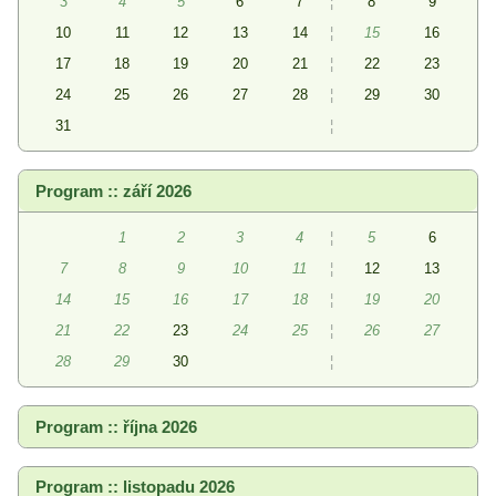
3
4
5
6
7
¦
8
9
10
11
12
13
14
¦
15
16
17
18
19
20
21
¦
22
23
24
25
26
27
28
¦
29
30
31
¦
Program :: září 2026
1
2
3
4
¦
5
6
7
8
9
10
11
¦
12
13
14
15
16
17
18
¦
19
20
21
22
23
24
25
¦
26
27
28
29
30
¦
Program :: října 2026
Program :: listopadu 2026