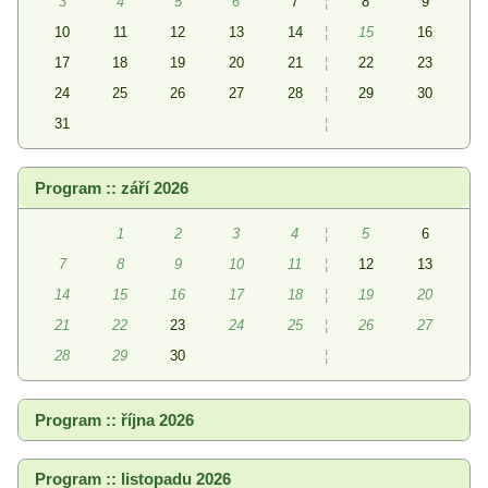
3
4
5
6
7
¦
8
9
10
11
12
13
14
¦
15
16
17
18
19
20
21
¦
22
23
24
25
26
27
28
¦
29
30
31
¦
Program :: září 2026
1
2
3
4
¦
5
6
7
8
9
10
11
¦
12
13
14
15
16
17
18
¦
19
20
21
22
23
24
25
¦
26
27
28
29
30
¦
Program :: října 2026
Program :: listopadu 2026