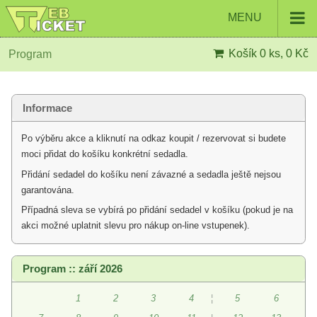
MENU
Košík
0 ks, 0 Kč
Program
Informace
Po výběru akce a kliknutí na odkaz koupit / rezervovat si budete
moci přidat do košíku konkrétní sedadla.
Přidání sedadel do košíku není závazné a sedadla ještě nejsou
garantována.
Případná sleva se vybírá po přidání sedadel v košíku (pokud je na
akci možné uplatnit slevu pro nákup on-line vstupenek).
Program :: září 2026
1
2
3
4
¦
5
6