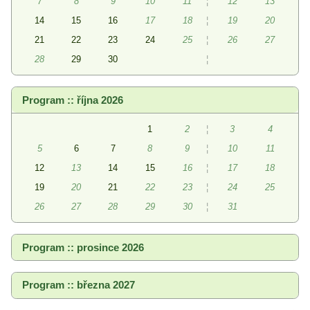
7
8
9
10
11
¦
12
13
14
15
16
17
18
¦
19
20
21
22
23
24
25
¦
26
27
28
29
30
¦
Program :: října 2026
1
2
¦
3
4
5
6
7
8
9
¦
10
11
12
13
14
15
16
¦
17
18
19
20
21
22
23
¦
24
25
26
27
28
29
30
¦
31
Program :: prosince 2026
Program :: března 2027