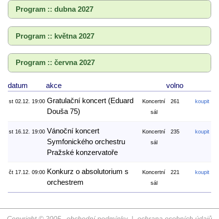
Program :: dubna 2027
Program :: května 2027
Program :: června 2027
datum
akce
volno
Gratulační koncert (Eduard
st
02.12.
19:00
Koncertní
261
koupit
Douša 75)
sál
Vánoční koncert
st
16.12.
19:00
Koncertní
235
koupit
Symfonického orchestru
sál
Pražské konzervatoře
Konkurz o absolutorium s
čt
17.12.
09:00
Koncertní
221
koupit
orchestrem
sál
Copyright © 2005–
obchodní podmínky
|
ochrana osobních údajů