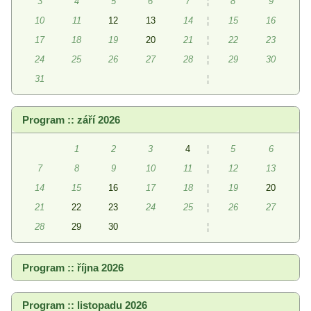
3
4
5
6
7
¦
8
9
10
11
12
13
14
¦
15
16
17
18
19
20
21
¦
22
23
24
25
26
27
28
¦
29
30
31
¦
Program :: září 2026
1
2
3
4
¦
5
6
7
8
9
10
11
¦
12
13
14
15
16
17
18
¦
19
20
21
22
23
24
25
¦
26
27
28
29
30
¦
Program :: října 2026
Program :: listopadu 2026