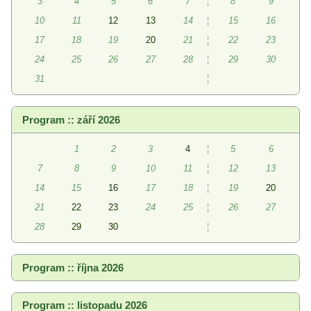
3
4
5
6
7
¦
8
9
10
11
12
13
14
¦
15
16
17
18
19
20
21
¦
22
23
24
25
26
27
28
¦
29
30
31
¦
Program :: září 2026
1
2
3
4
¦
5
6
7
8
9
10
11
¦
12
13
14
15
16
17
18
¦
19
20
21
22
23
24
25
¦
26
27
28
29
30
¦
Program :: října 2026
Program :: listopadu 2026