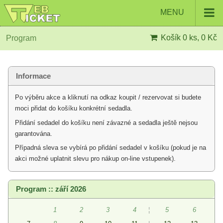
MENU
Košík
0 ks, 0 Kč
Program
Informace
Po výběru akce a kliknutí na odkaz koupit / rezervovat si budete
moci přidat do košíku konkrétní sedadla.
Přidání sedadel do košíku není závazné a sedadla ještě nejsou
garantována.
Případná sleva se vybírá po přidání sedadel v košíku (pokud je na
akci možné uplatnit slevu pro nákup on-line vstupenek).
Program :: září 2026
1
2
3
4
¦
5
6