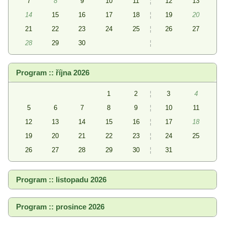
7
8
9
10
11
¦
12
13
14
15
16
17
18
¦
19
20
21
22
23
24
25
¦
26
27
28
29
30
¦
Program :: října 2026
1
2
¦
3
4
5
6
7
8
9
¦
10
11
12
13
14
15
16
¦
17
18
19
20
21
22
23
¦
24
25
26
27
28
29
30
¦
31
Program :: listopadu 2026
Program :: prosince 2026