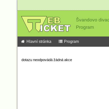
Švandovo divad
Program
Hlavní stránka
Program
dotazu neodpovádá žádná akce