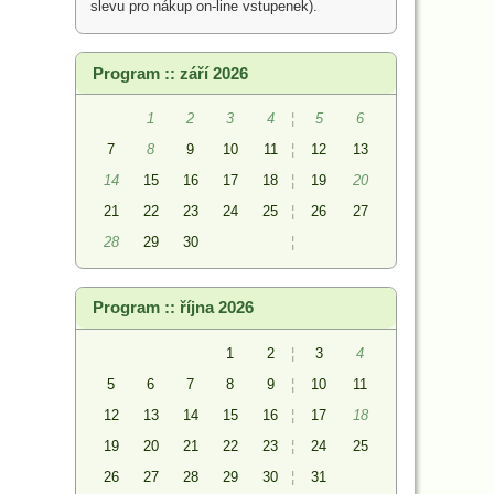
slevu pro nákup on-line vstupenek).
Program :: září 2026
1
2
3
4
¦
5
6
7
8
9
10
11
¦
12
13
14
15
16
17
18
¦
19
20
21
22
23
24
25
¦
26
27
28
29
30
¦
Program :: října 2026
1
2
¦
3
4
5
6
7
8
9
¦
10
11
12
13
14
15
16
¦
17
18
19
20
21
22
23
¦
24
25
26
27
28
29
30
¦
31