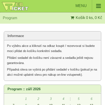
MENU
Košík
0 ks, 0 Kč
Program
Informace
Po výběru akce a kliknutí na odkaz koupit / rezervovat si budete
moci přidat do košíku konkrétní sedadla.
Přidání sedadel do košíku není závazné a sedadla ještě nejsou
garantována.
Případná sleva se vybírá po přidání sedadel v košíku (pokud je na
akci možné uplatnit slevu pro nákup on-line vstupenek).
Program :: září 2026
1
2
3
4
¦
5
6