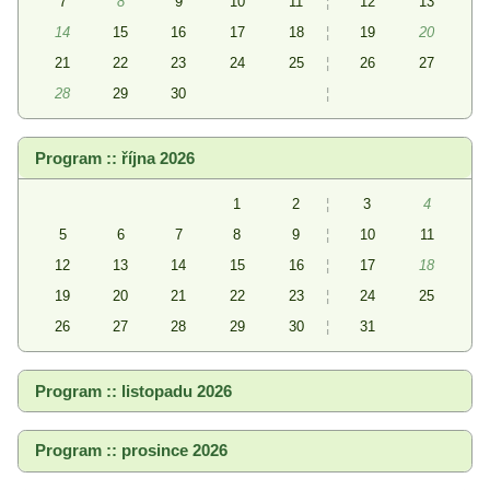
7
8
9
10
11
¦
12
13
14
15
16
17
18
¦
19
20
21
22
23
24
25
¦
26
27
28
29
30
¦
Program :: října 2026
1
2
¦
3
4
5
6
7
8
9
¦
10
11
12
13
14
15
16
¦
17
18
19
20
21
22
23
¦
24
25
26
27
28
29
30
¦
31
Program :: listopadu 2026
Program :: prosince 2026