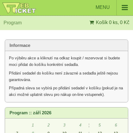
MENU
Košík
0 ks, 0 Kč
Program
Informace
Po výběru akce a kliknutí na odkaz koupit / rezervovat si budete
moci přidat do košíku konkrétní sedadla.
Přidání sedadel do košíku není závazné a sedadla ještě nejsou
garantována.
Případná sleva se vybírá po přidání sedadel v košíku (pokud je na
akci možné uplatnit slevu pro nákup on-line vstupenek).
Program :: září 2026
1
2
3
4
¦
5
6