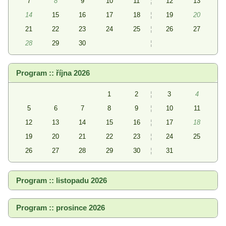
7
8
9
10
11
¦
12
13
14
15
16
17
18
¦
19
20
21
22
23
24
25
¦
26
27
28
29
30
¦
Program :: října 2026
1
2
¦
3
4
5
6
7
8
9
¦
10
11
12
13
14
15
16
¦
17
18
19
20
21
22
23
¦
24
25
26
27
28
29
30
¦
31
Program :: listopadu 2026
Program :: prosince 2026