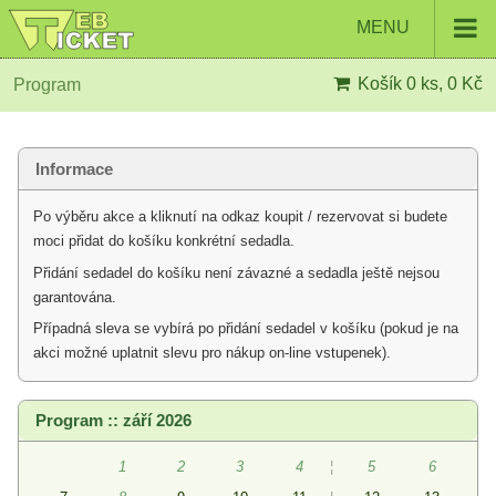
MENU
Košík
0 ks, 0 Kč
Program
Informace
Po výběru akce a kliknutí na odkaz koupit / rezervovat si budete
moci přidat do košíku konkrétní sedadla.
Přidání sedadel do košíku není závazné a sedadla ještě nejsou
garantována.
Případná sleva se vybírá po přidání sedadel v košíku (pokud je na
akci možné uplatnit slevu pro nákup on-line vstupenek).
Program :: září 2026
1
2
3
4
¦
5
6