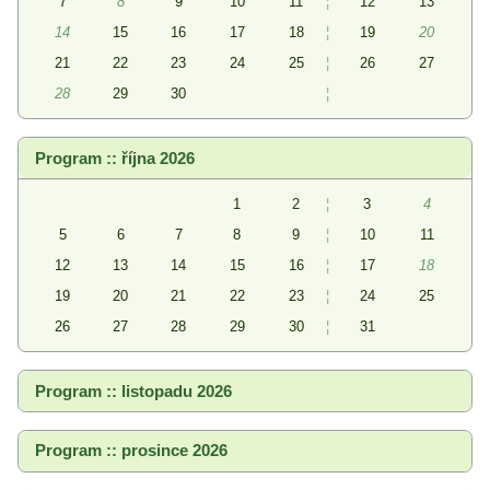
7
8
9
10
11
¦
12
13
14
15
16
17
18
¦
19
20
21
22
23
24
25
¦
26
27
28
29
30
¦
Program :: října 2026
1
2
¦
3
4
5
6
7
8
9
¦
10
11
12
13
14
15
16
¦
17
18
19
20
21
22
23
¦
24
25
26
27
28
29
30
¦
31
Program :: listopadu 2026
Program :: prosince 2026