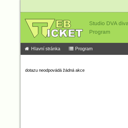
Studio DVA div
Program
Hlavní stránka
Program
dotazu neodpovádá žádná akce