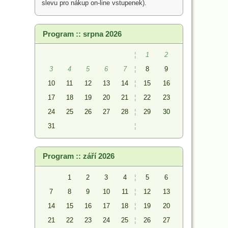
slevu pro nákup on-line vstupenek).
Program :: srpna 2026
¦
1
2
3
4
5
6
7
¦
8
9
10
11
12
13
14
¦
15
16
17
18
19
20
21
¦
22
23
24
25
26
27
28
¦
29
30
31
¦
Program :: září 2026
1
2
3
4
¦
5
6
7
8
9
10
11
¦
12
13
14
15
16
17
18
¦
19
20
21
22
23
24
25
¦
26
27