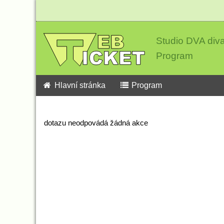
Studio DVA div
Program
Hlavní stránka
Program
dotazu neodpovádá žádná akce