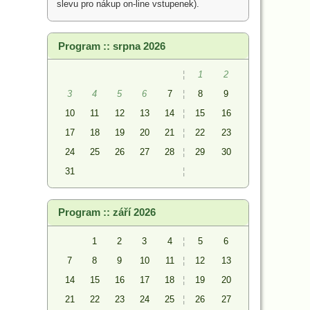
slevu pro nákup on-line vstupenek).
Program :: srpna 2026
¦
1
2
3
4
5
6
7
¦
8
9
10
11
12
13
14
¦
15
16
17
18
19
20
21
¦
22
23
24
25
26
27
28
¦
29
30
31
¦
Program :: září 2026
1
2
3
4
¦
5
6
7
8
9
10
11
¦
12
13
14
15
16
17
18
¦
19
20
21
22
23
24
25
¦
26
27