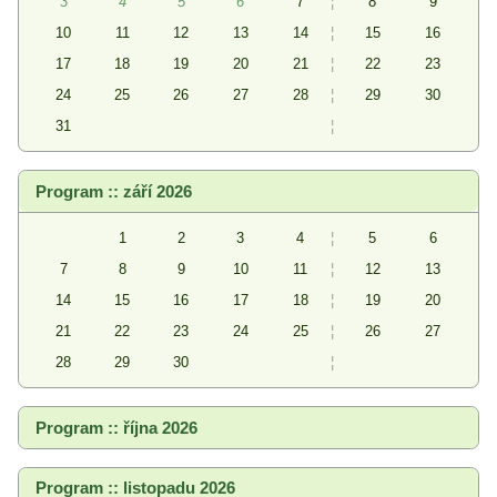
3
4
5
6
7
¦
8
9
10
11
12
13
14
¦
15
16
17
18
19
20
21
¦
22
23
24
25
26
27
28
¦
29
30
31
¦
Program :: září 2026
1
2
3
4
¦
5
6
7
8
9
10
11
¦
12
13
14
15
16
17
18
¦
19
20
21
22
23
24
25
¦
26
27
28
29
30
¦
Program :: října 2026
Program :: listopadu 2026