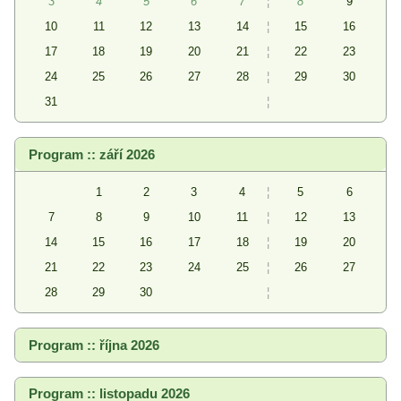
3
4
5
6
7
¦
8
9
10
11
12
13
14
¦
15
16
17
18
19
20
21
¦
22
23
24
25
26
27
28
¦
29
30
31
¦
Program :: září 2026
1
2
3
4
¦
5
6
7
8
9
10
11
¦
12
13
14
15
16
17
18
¦
19
20
21
22
23
24
25
¦
26
27
28
29
30
¦
Program :: října 2026
Program :: listopadu 2026