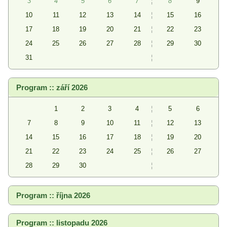
3
4
5
6
7
¦
8
9
10
11
12
13
14
¦
15
16
17
18
19
20
21
¦
22
23
24
25
26
27
28
¦
29
30
31
¦
Program :: září 2026
1
2
3
4
¦
5
6
7
8
9
10
11
¦
12
13
14
15
16
17
18
¦
19
20
21
22
23
24
25
¦
26
27
28
29
30
¦
Program :: října 2026
Program :: listopadu 2026